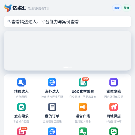
翻
达
库
亿媒汇
人
登录
语言
品牌营销服务平台
选
示
号，
例
查看精选达人、平台能力与案例
查看
提
·
交
Brief
完
后
整
由
资
媒
源
介
确
按
认
需
档
提
期
报
与
NEW
合
作
精选达人
海外达人
UGC素材采买
媒体发稿
方
合作示例
按市场与行业匹配
只交素材，不要求发布
国内外媒体资源
案
查
看
发布需求
我的订单
通告广场
同城探店
精
→
专业媒介匹配
全流程进度跟进
品牌达人撮合
本地生活种草
选
LAB
达
人