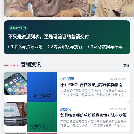
美团 · CASE STUDY
海尔智家 · CASE STUDY
成熟服务能力
美团｜美团福利官传播结案
海尔智家｜海尔
不只是资源列表，更是可验证的营销交付
94万+ 互动
36万+ 互动
01
策略与资源匹配
02
内容审核与执行
03
互动数据与结案
营销资讯
INSIGHTS
更多
小红书种草
2026-08-07
小红书KOL合作效果追踪表实操指南
品牌方如何高效追踪小红书KOL合作效果？本文提
供可执行步骤、清单模板、判断标准和复盘公式，
小红书种草
帮助你精准评估达人营销ROI。
投放优化
2026-08-07
如何核查报价单粉丝真实性方法与步骤
本文提供品牌方在达人营销中核查报价单粉丝真实
性的实用方法与步骤，包含可执行清单、判断标准
投放优化
及复盘公式，帮助快速识别虚假数据，提升投放
ROI。