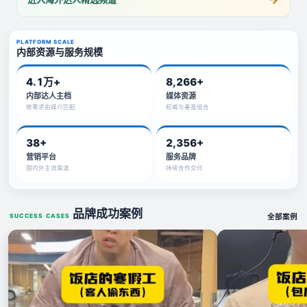
PLATFORM SCALE
内部资源与服务规模
4.1万+
8,266+
内部达人主档
媒体资源
按需求由媒介匹配
权威与垂直组合
38+
2,356+
营销平台
服务品牌
国内外主流渠道
持续合作交付
品牌成功案例
SUCCESS CASES
全部案例