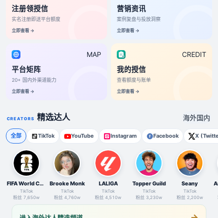
注册领授信
营销资讯
实名注册即送平台额度
案例复盘与投放洞察
立即查看 →
立即查看 →
MAP
CREDIT
平台矩阵
我的授信
20+ 国内外渠道能力
查看额度与账单
立即查看 →
立即查看 →
精选达人
海外
国内
CREATORS
全部
TikTok
YouTube
Instagram
Facebook
X (Twitt
F
B
L
T
S
FIFA World Cup
Brooke Monk
LALIGA
Topper Guild
Seany
A
TikTok
TikTok
TikTok
TikTok
TikTok
粉丝 7,650w
粉丝 4,760w
粉丝 4,510w
粉丝 3,230w
粉丝 2,200w
→
进入海外达人精选频道